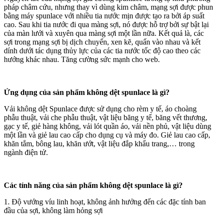
pháp châm cứu, nhưng thay vì dùng kim châm, mạng sợi được phun
bằng máy spunlace với nhiều tia nước mịn được tạo ra bởi áp suất
cao. Sau khi tia nước đi qua màng sợi, nó được hỗ trợ bởi sự bật lại
của màn lưới và xuyên qua màng sợi một lần nữa. Kết quả là, các
sợi trong mạng sợi bị dịch chuyển, xen kẽ, quấn vào nhau và kết
dính dưới tác dụng thủy lực của các tia nước tốc độ cao theo các
hướng khác nhau. Tăng cường sức mạnh cho web.
Ứng dụng của sản phẩm không dệt spunlace là gì?
Vải không dệt Spunlace được sử dụng cho rèm y tế, áo choàng
phẫu thuật, vải che phẫu thuật, vật liệu băng y tế, băng vết thương,
gạc y tế, giẻ hàng không, vải lót quần áo, vải nền phủ, vật liệu dùng
một lần và giẻ lau cao cấp cho dụng cụ và máy đo. Giẻ lau cao cấp,
khăn tắm, bông lau, khăn ướt, vật liệu đắp khẩu trang,… trong
ngành điện tử.
Các tính năng của sản phẩm không dệt spunlace là gì?
1. Độ vướng víu linh hoạt, không ảnh hưởng đến các đặc tính ban
đầu của sợi, không làm hỏng sợi