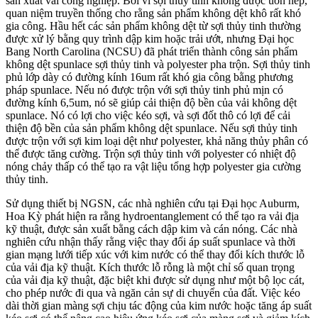
sản xuất vải công nghiệp. Bởi vì sợi thủy tinh không được uốn nếp,
quan niệm truyền thống cho rằng sản phẩm không dệt khô rất khó
gia công. Hầu hết các sản phẩm không dệt từ sợi thủy tinh thường
được xử lý bằng quy trình dập kim hoặc trải ướt, nhưng Đại học
Bang North Carolina (NCSU) đã phát triển thành công sản phẩm
không dệt spunlace sợi thủy tinh và polyester pha trộn. Sợi thủy tinh
phủ lớp dày có đường kính 16um rất khó gia công bằng phương
pháp spunlace. Nếu nó được trộn với sợi thủy tinh phủ mịn có
đường kính 6,5um, nó sẽ giúp cải thiện độ bền của vải không dệt
spunlace. Nó có lợi cho việc kéo sợi, và sợi đốt thô có lợi để cải
thiện độ bền của sản phẩm không dệt spunlace. Nếu sợi thủy tinh
được trộn với sợi kim loại dệt như polyester, khả năng thủy phân có
thể được tăng cường. Trộn sợi thủy tinh với polyester có nhiệt độ
nóng chảy thấp có thể tạo ra vật liệu tổng hợp polyester gia cường
thủy tinh.
Sử dụng thiết bị NGSN, các nhà nghiên cứu tại Đại học Auburm,
Hoa Kỳ phát hiện ra rằng hydroentanglement có thể tạo ra vải địa
kỹ thuật, được sản xuất bằng cách dập kim và cán nóng. Các nhà
nghiên cứu nhận thấy rằng việc thay đổi áp suất spunlace và thời
gian mạng lưới tiếp xúc với kim nước có thể thay đổi kích thước lỗ
của vải địa kỹ thuật. Kích thước lỗ rỗng là một chỉ số quan trọng
của vải địa kỹ thuật, đặc biệt khi được sử dụng như một bộ lọc cát,
cho phép nước đi qua và ngăn cản sự di chuyển của đất. Việc kéo
dài thời gian màng sợi chịu tác động của kim nước hoặc tăng áp suất