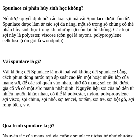
Spunlace có phân hủy sinh học không?
Nó được quyết định bởi các loại sợi mà vải Spunlace được làm từ.
Spunlace được làm từ các sợi đa năng, một số trong số chúng có thể
phân hủy sinh học trong khi những sợi còn lại thì không. Các loại
sợi này là polyester, viscose (còn gọi là rayon), polypropylene,
cellulose (còn gọi là woodpulp).
Vải spunlace là gì?
Vải không dệt Spunlace là một loại vải không dệt spunlace bằng
cách phun dòng nước mịn áp suất cao lên một hoặc nhiều lớp của
mạng sợi, để các sợi quấn vào nhau, nhờ đó mạng sợi có thể được
gia cố và có một sức mạnh nhất định. Nguyên liệu sợi của nó đến từ
nhiều nguồn khác nhau, có thể là polyester, nylon, polypropylene,
sợi visco, sợi chitin, sợi nhỏ, sợi tencel, tơ tằm, sợi tre, sợi bột gỗ, sợi
rong biển, v.v.
Quá trình spunlace là gì?
Nguyên tắc của mạng sợi gia cường spunlace tương tự như phương