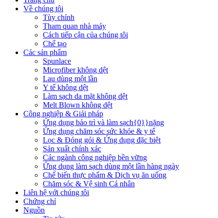
Về chúng tôi
Tùy chỉnh
Tham quan nhà máy
Cách tiếp cận của chúng tôi
Chế tạo
Các sản phẩm
Spunlace
Microfiber không dệt
Lau dùng một lần
Y tế không dệt
Làm sạch da mặt không dệt
Melt Blown không dệt
Công nghiệp & Giải pháp
Ứng dụng bảo trì và làm sạch{0}}nặng
Ứng dụng chăm sóc sức khỏe & y tế
Lọc & Đóng gói & Ứng dụng đặc biệt
Sản xuất chính xác
Các ngành công nghiệp bền vững
Ứng dụng làm sạch dùng một lần hàng ngày
Chế biến thực phẩm & Dịch vụ ăn uống
Chăm sóc & Vệ sinh Cá nhân
Liên hệ với chúng tôi
Chứng chỉ
Nguồn