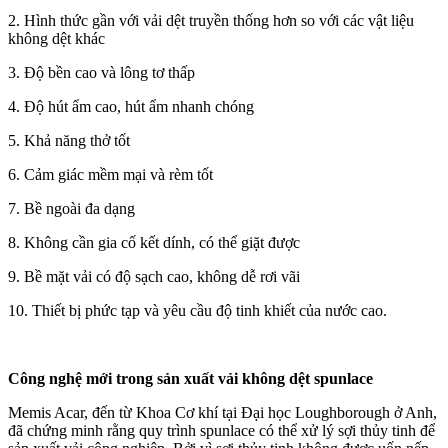
2. Hình thức gần với vải dệt truyền thống hơn so với các vật liệu
không dệt khác
3. Độ bền cao và lông tơ thấp
4. Độ hút ẩm cao, hút ẩm nhanh chóng
5. Khả năng thở tốt
6. Cảm giác mềm mại và rèm tốt
7. Bề ngoài đa dạng
8. Không cần gia cố kết dính, có thể giặt được
9. Bề mặt vải có độ sạch cao, không dễ rơi vãi
10. Thiết bị phức tạp và yêu cầu độ tinh khiết của nước cao.
Công nghệ mới trong sản xuất vải không dệt spunlace
Memis Acar, đến từ Khoa Cơ khí tại Đại học Loughborough ở Anh,
đã chứng minh rằng quy trình spunlace có thể xử lý sợi thủy tinh để