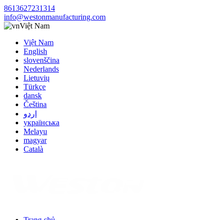
8613627231314
info@westonmanufacturing.com
Việt Nam
Việt Nam
English
slovenščina
Nederlands
Lietuvių
Türkçe
dansk
Čeština
اردو
українська
Melayu
magyar
Català
Trang chủ