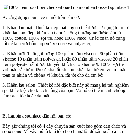
A. Ứng dụng spunlace in nổi trên bàn cờ:
1. Khăn lau mặt. Thiết kế đẹp mắt này có thể được sử dụng tốt như
khăn lau làm đẹp, khăn lau tiệm. Thông thường nó được làm từ
100% cotton, 100% sợi tre, hoặc 100% visco. Chắc chắn nó cũng
tốt để làm với hỗn hợp với viscose và polyester;
2. Khăn ướt. Thông thường 100 phần trăm viscose, 90 phần trăm
viscose 10 phần trăm polyester, hoặc 80 phần trăm viscose 20 phần
trăm polyester rất được khuyến khích cho khăn ướt. 100% sợi tre
với màu sắc tự nhiên sẽ khá tốt khi làm khăn lau trẻ em vì nó hoàn
toàn tự nhiên và chống vi khuẩn, rất tốt cho da em bé;
3. Khăn lau salon. Thiết kế nổi đặc biệt này sẽ mang lại trải nghiệm
spa khác biệt cho khách hàng của bạn. Và nó có thể nhanh chóng
làm sạch tóc hoặc da mặt.
B. Lapping spunlace dập nổi bàn cờ:
Bây giờ chúng tôi có 4 dây chuyền sản xuất bao gồm đan chéo và
song song. Vì vậy, nó là khá tốt cho chúng tôi để sản xuất cả hai