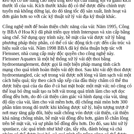
kéo sợi có thể nâng cao hiệu ứng kéo sợi của màng sợi và giảm kích
thước lỗ của vải. Kích thước khẩu độ có thể được điều chỉnh trực
tuyến mà không dừng lại, do đó tăng tốc độ sản xuất, linh hoạt và
đơn giản hơn so với các kỹ thuật xử lý vải địa kỹ thuật khác.
Công nghệ mới để hoàn thiện chức năng của vải: Năm 1995, Công
ty BBA ở Hoa Kỳ đã phát triển quy trình Interspun và xin cấp bằng
sáng chế. Sử dụng quy trình này, bề mặt của vải được xử lý bằng
phương pháp thủy phân, có thể có tác động tích cực đến cấu trúc và
hiệu suất của vải. Năm 1998 BBA đã ký thỏa thuận hợp tác với
Fleissner, nhà cung cấp máy độc quyền cho công nghệ này.
Fleissner Aquatex là một hệ thống xử lý vải dệt thoi bằng
hydroentanglement, được gọi là một biện pháp mang tính cách
mạng cho quá trình hoàn thiện vải dệt thoi. Sau khi vải dệt thoi được
hydroentangled, các sợi trong vải được nới lỏng và làm sạch vải một
cách hiệu quả; tùy theo cách sắp xếp của đầu thủy châm có thể thu
được hiệu quả của da đào ở cả hai mặt hoặc một mặt vải; nó cũng có
thể loại bỏ ứng suất tạo ra bởi vải trong quá trình làm cho sợi dọc
đồng đều hơn, do đó cải thiện cảm giác và hình dạng của vải, tăng
độ dày của vải, làm cho vải mềm hơn, độ chống mài mòn hơn 300
phần trăm trong đó trước khi không được xử lý, hiện tượng trượt ở
nơi may tăng gấp đôi, hiệu suất chống vón được cải thiện, cải thiện
khả năng chống nhăn, bề mặt vải đồng đều hơn, giảm lỗ chân lông
trên bề mặt vải, và sự phân bố đồng đều hơn. Do đó, sau khi xử lý
spunlace, các quá trình như khử cặn, tẩy rửa, đánh bóng và chà