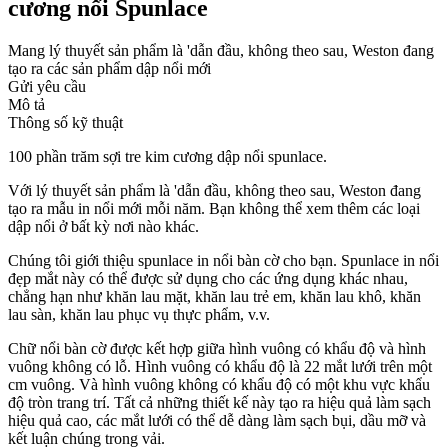
cương nổi Spunlace
Mang lý thuyết sản phẩm là 'dẫn đầu, không theo sau, Weston đang
tạo ra các sản phẩm dập nổi mới
Gửi yêu cầu
Mô tả
Thông số kỹ thuật
100 phần trăm sợi tre kim cương dập nổi spunlace.
Với lý thuyết sản phẩm là 'dẫn đầu, không theo sau, Weston đang
tạo ra mẫu in nổi mới mỗi năm. Bạn không thể xem thêm các loại
dập nổi ở bất kỳ nơi nào khác.
Chúng tôi giới thiệu spunlace in nổi bàn cờ cho bạn. Spunlace in nổi
đẹp mắt này có thể được sử dụng cho các ứng dụng khác nhau,
chẳng hạn như khăn lau mặt, khăn lau trẻ em, khăn lau khô, khăn
lau sàn, khăn lau phục vụ thực phẩm, v.v.
Chữ nổi bàn cờ được kết hợp giữa hình vuông có khẩu độ và hình
vuông không có lỗ. Hình vuông có khẩu độ là 22 mắt lưới trên một
cm vuông. Và hình vuông không có khẩu độ có một khu vực khẩu
độ tròn trang trí. Tất cả những thiết kế này tạo ra hiệu quả làm sạch
hiệu quả cao, các mắt lưới có thể dễ dàng làm sạch bụi, dầu mỡ và
kết luận chúng trong vải.